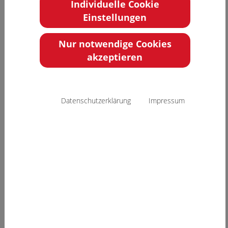
Individuelle Cookie
Infinite Science Conferencing
Einstellungen
Nur notwendige Cookies
ZOOM-Zugangsdaten für 2. Lübecker
Symposium Gefäßmedizin
akzeptieren
ZOOM-ZUGANGSDATEN
Datenschutzerklärung
Impressum
Link
https://us06web.zoom.us/j/81555987756
pwd=Lz4PQEIb3TL4Z1xR7bqaHberyGwk3
Meeting-
815 5598 7756
ID
Kennwort
SJ+h7e